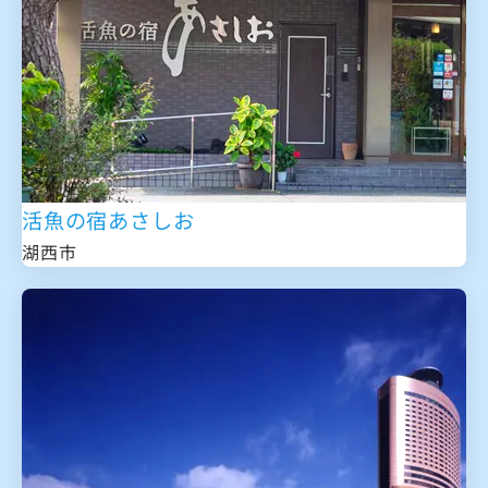
活魚の宿あさしお
湖西市