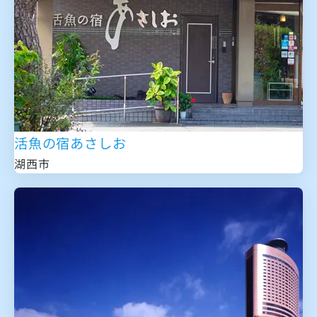
活魚の宿あさしお
湖西市