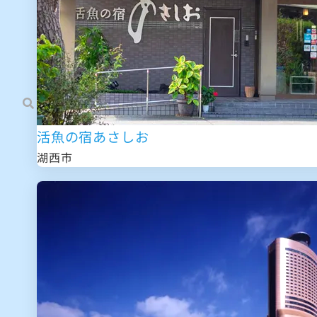
活魚の宿あさしお
湖西市