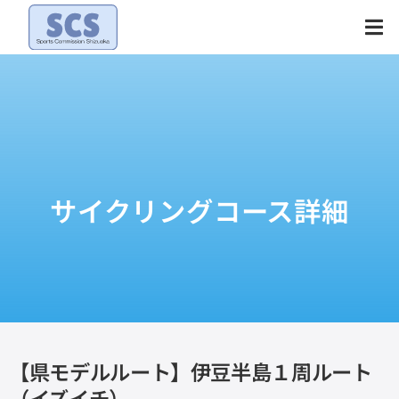
Skip
to
content
サイクリングコース詳細
【県モデルルート】伊豆半島１周ルート
（イズイチ）