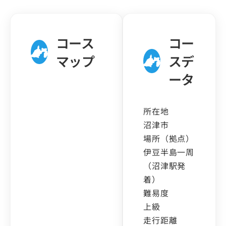
コース
コー
マップ
スデ
ータ
所在地
沼津市
場所（拠点）
伊豆半島一周
（沼津駅発
着）
難易度
上級
走行距離