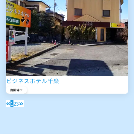
ビジネスホテル千楽
御殿場市
1
2
3