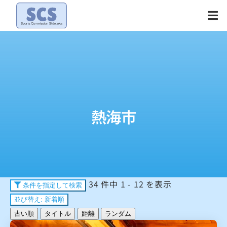
Skip
to
content
熱海市
34 件中 1 - 12 を表示
条件を指定して検索
並び替え: 新着順
古い順
タイトル
距離
ランダム