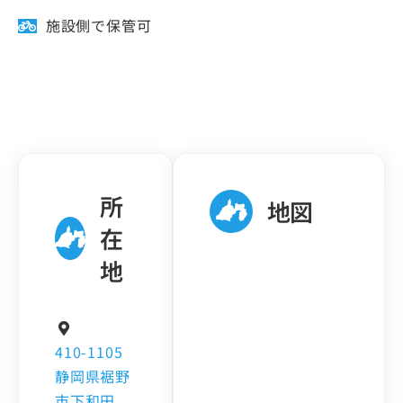
施設側で保管可
所
地図
在
地
410-1105
静岡県裾野
市下和田