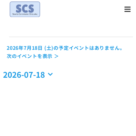
Skip
to
content
イ
2026年7月18日 (土)の予定イベントはありません。
N
次のイベントを表示 ＞
ベ
o
t
2026-07-18
ン
i
日
c
付
ト
e
を
選
択
for