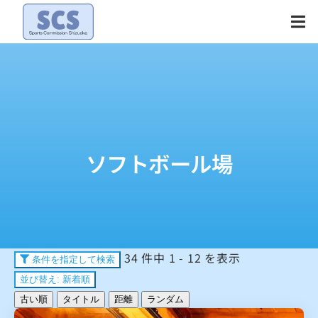
Skip
to
content
ソフトボール場
34 件中 1 - 12 を表示
条件を指定して検索
並び替え: 新着順
古い順
タイトル
距離
ランダム