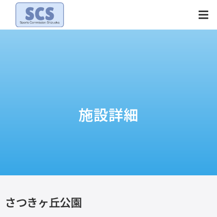
Skip
to
content
施設詳細
さつきヶ丘公園