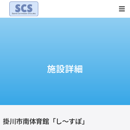
Skip
to
content
施設詳細
掛川市南体育館「し～すぽ」