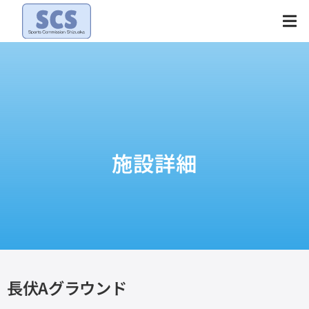
Skip
to
content
施設詳細
長伏Aグラウンド