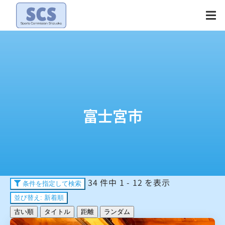
Skip
to
content
富士宮市
34 件中 1 - 12 を表示
条件を指定して検索
並び替え: 新着順
古い順
タイトル
距離
ランダム