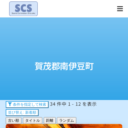
Skip
to
content
賀茂郡南伊豆町
34 件中 1 - 12 を表示
条件を指定して検索
並び替え: 新着順
古い順
タイトル
距離
ランダム