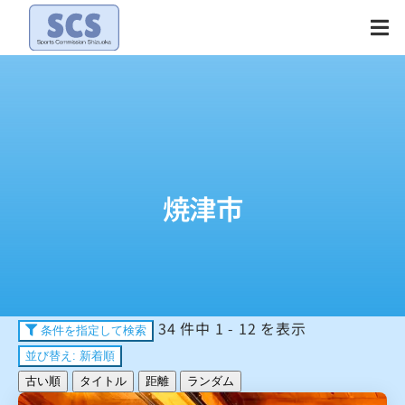
Skip
to
content
焼津市
34 件中 1 - 12 を表示
条件を指定して検索
並び替え: 新着順
古い順
タイトル
距離
ランダム